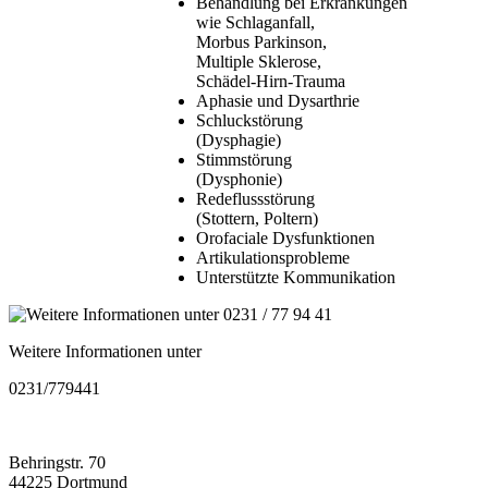
Behandlung bei Erkrankungen
wie Schlaganfall,
Morbus Parkinson,
Multiple Sklerose,
Schädel-Hirn-Trauma
Aphasie und Dysarthrie
Schluckstörung
(Dysphagie)
Stimmstörung
(Dysphonie)
Redeflussstörung
(Stottern, Poltern)
Orofaciale Dysfunktionen
Artikulationsprobleme
Unterstützte Kommunikation
Weitere Informationen unter
0231/779441
Behringstr. 70
44225 Dortmund